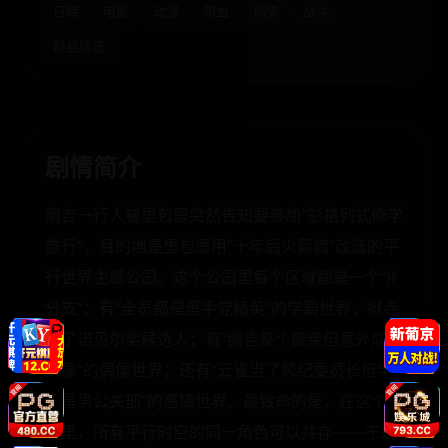
日韩
电影
动漫
热血
搞笑
战斗
粉丝精选
剧情简介
纲吉一行人被里包恩突然告知要参加“彭格列式修学
旅行”，目的地是里包恩用“十年后火箭筒”改造的平
行世界主题公园。这个公园里每个区域都是一个“if
分支”：有“全员都是黑手党精英”的学霸世界，狱寺
成了诺贝尔奖候选人；有“纲吉是个废柴但意外成为
偶像”的偶像世界；还有“云雀当了风纪委员长但学
校是男公关部”的恶搞世界。最致命的是，在这个世
界里，所有平行时空的同一角色可以共存——于是