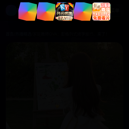
国产好剧
菜单
首页
/
热播精选
/
家庭教师OVA：彭格列式修学旅行、来了！