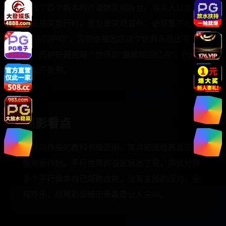
出现了四个版本的六道骸互相拆台。当众人以为这
只是搞笑旅行时，里包恩突然宣布：必须集齐七个
“彭格列护符”，否则会被困在这个世界永远出不
去。而护符藏在每个世界的“最尴尬回忆点”，代价
是公开处刑。
观影看点
粉丝向作品的教科书级范例，笑点密度极高且完全
服务原作粉。平行世界的设定玩出了花，声优分饰
多个平行版本自己堪称炫技。没有主线的压力，全
程欢乐，结尾彩蛋暗示新篇章让人尖叫。