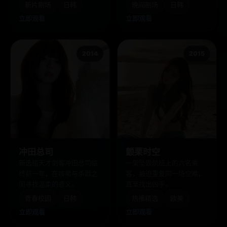
新片剧场
日韩
晚间剧场
日韩
立即观看
立即观看
2014
2015
冲田总司
颤栗时空
新选组天才剑客冲田总司临
一架坠毁航班上的六名乘
终前一年，在咳嗽与杀戮之
客，被迫重复同一场空难，
间寻找温柔的意义。
直至找出凶手。
青春校园
日韩
热播精选
欧美
立即观看
立即观看