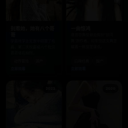
别惹她，她有八个哥
一曲惊鸿
哥
唐宫歌舞伎被迫假扮“惊鸿
舞”原作者，却发现这支舞里
学霸转学生无意中得罪了校
藏着一桩皇室谋杀。
霸，第二天校霸被八个壮汉
哥哥堵在厕所。
动作冒险
国产
口碑经典
国产
立即观看
立即观看
2023
2020