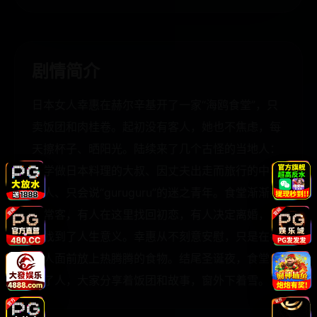
剧情简介
日本女人幸惠在赫尔辛基开了一家“海鸥食堂”，只
卖饭团和肉桂卷。起初没有客人，她也不焦虑，每
天擦杯子、晒阳光。陆续来了几个古怪的当地人：
想学做日本料理的大叔、因丈夫出走而旅行的中年
女人、只会说“guruguru”的迷之青年。食堂渐渐有
了常客，有人在这里找回初恋，有人决定离婚，有
人找到了人生意义。幸惠从不刻意安慰，只是在每
个人面前放上热腾腾的食物。结尾圣诞夜，食堂坐
满了人，大家分享着饭团和故事，窗外下着雪。