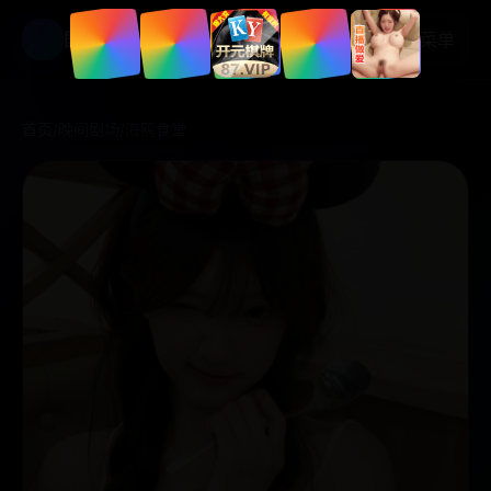
国产好剧
菜单
首页
/
晚间剧场
/
海鸥食堂