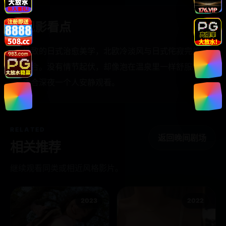
观影看点
极致的日式治愈美学，北欧冷淡风与日式侘寂完美
融合。没有情节起伏，却像泡在温泉里一样舒服。
适合深夜一个人安静观看。
RELATED
返回晚间剧场
相关推荐
继续观看同类或相近风格影片。
2023
2022