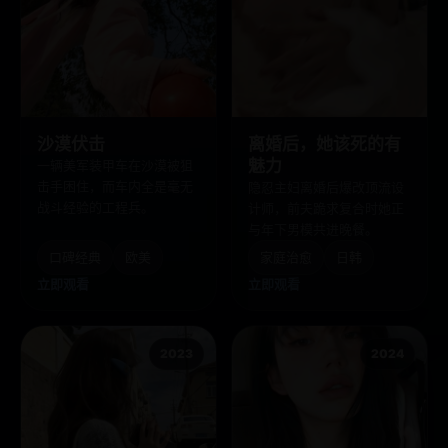
沙漠伏击
离婚后，她该死的有
魅力
一辆美军装甲车在沙漠被狙
击手困住，而车内全是毫无
隐忍主妇离婚后爆改顶流设
战斗经验的工程兵。
计师，前夫跪求复合时她正
与年下男模共进晚餐。
口碑经典
欧美
家庭治愈
日韩
立即观看
立即观看
2023
2024