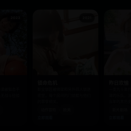
2023
2021
锁命危机
昨日欢愉
沙漠被狙击手
职业锁匠被绑架和另外四人锁进
一支九十年
毫无战斗经验
密室，每个房间的门锁都与他们
津的乐队，
的罪孽相关。
当年的黑历
动作冒险
欧美
新片剧场
立即观看
立即观看