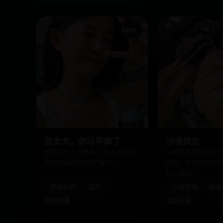
2021
沈太太，你马甲掉了
沙漠伏击
全职太太一觉醒来，老公发现她
一辆美军装甲车在
是全球通缉的侠盗“幽灵”。
困住，而车内全是
的工程兵。
悬疑反转
国产
口碑经典
欧美
立即观看
立即观看