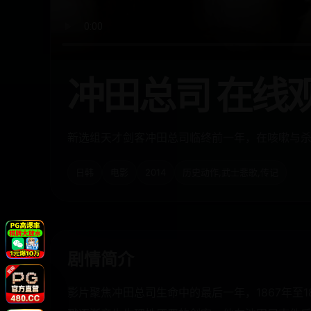
冲田总司 在线
新选组天才剑客冲田总司临终前一年，在咳嗽与
日韩
电影
2014
历史动作,武士悲歌,传记
剧情简介
影片聚焦冲田总司生命中的最后一年，1867年至