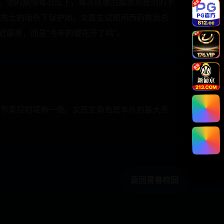
”。他的病情每况愈下，每次咳嗽后都发现握剑的手
夷志士的暗杀下保护她。女医生试图用西药救治总
近藤勇，而是“今年的樱花开了吗”。
的节奏控制堪称一绝。女医生角色是本片的最大亮
返回青春校园