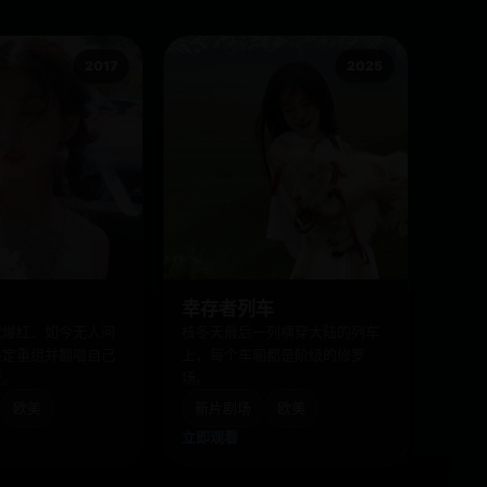
2017
2025
幸存者列车
代爆红、如今无人问
核冬天最后一列横穿大陆的列车
决定重组并翻唱自己
上，每个车厢都是阶级的修罗
史。
场。
欧美
新片剧场
欧美
立即观看