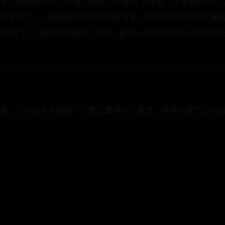
梦见被他斩杀的人站满了庭院，笑着问“总司君，今天要玩什么
西医女医生——她是幕府引进的防疫专家，而总司的任务是在攘
是剑客了。”最终他在病榻上死去，最后一句话不是关于新选组或
力量。打斗戏不多但每一刀都沉重得令人窒息，咳嗽与拔刀之间