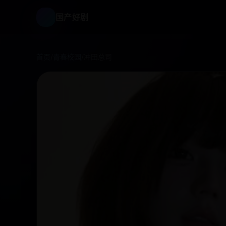
国产好剧
首页
/
青春校园
/
冲田总司