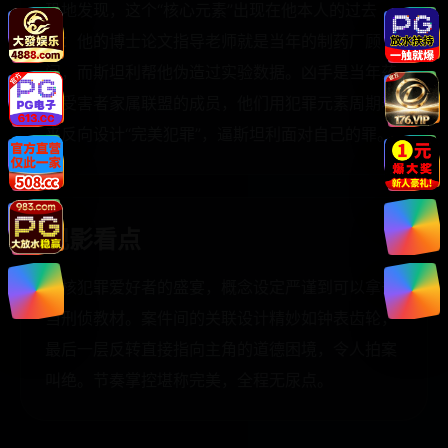
恐地发现，这个“核心元素”出现在他本人的过去
中：他的博士论文指导老师就是当年的制药厂顾
问，而斯坦利帮他伪造过实验数据。凶手是当年药
厂受害者家属联盟的成员，他们用犯罪元素周期表
来反向设计“完美犯罪”，逼斯坦利面对自己的罪。
观影看点
硬核犯罪爱好者的盛宴，概念设定严谨到可以拿去
当刑侦教材。案件间的关联设计精妙如钟表齿轮，
最后一层反转直接指向主角的道德困境，令人拍案
叫绝。节奏掌控堪称完美，全程无尿点。