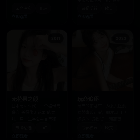
家庭治愈
亚洲
悬疑反转
欧美
立即观看
立即观看
2011
2023
无花果之颜
玩命追逐
日本昭和时代，一个被母亲
破产的前赛车手为女儿医药
嫌弃“长得像无花果”的女
费替毒贩运货，却发现自己
儿，用一生学会与自己和
运送的“货物”是一颗高智商
解。
AI炸弹。
热播精选
日韩
青春校园
欧美
立即观看
立即观看