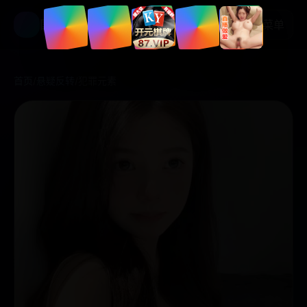
国产好剧
菜单
首页
/
悬疑反转
/
犯罪元素