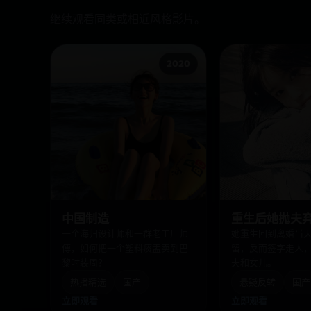
继续观看同类或相近风格影片。
2020
中国制造
重生后她抛夫
一个海归设计师和一群老工厂师
她重生回到离婚当
傅，如何把一个塑料痰盂卖到巴
留，反而签字走人
黎时装周？
夫和女儿。
热播精选
国产
悬疑反转
国产
立即观看
立即观看