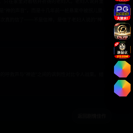
门、只在家里对着枯井祈祷的老妇人。老妇人说井里
是“神的声音”，而是十几年前一桩悬案中被拐儿童
次真的信了——不是信神，是信了老妇人说的“神
的呼救声与“神迹”之间的讽刺性对比令人战栗。结
返回剧情佳作