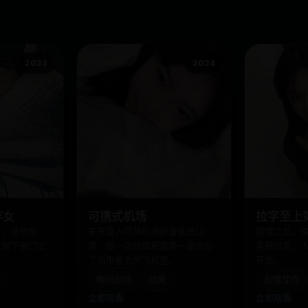
2023
2024
弃女
可携式机场
拉字至上
天，没有挽
未来富人可将机场折叠装进口
疫情之后，
，抛下豪门丈
袋，但一次故障把富豪一家困在
重新出发，
了指甲盖大的飞机里。
开始。
晚间剧场
欧美
剧情佳作
立即观看
立即观看