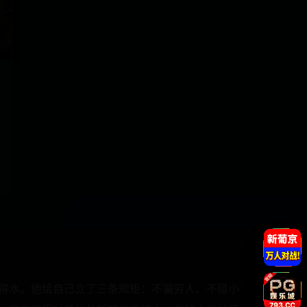
鱼得水。他给自己立了三条规矩：不骗穷人、不碰小