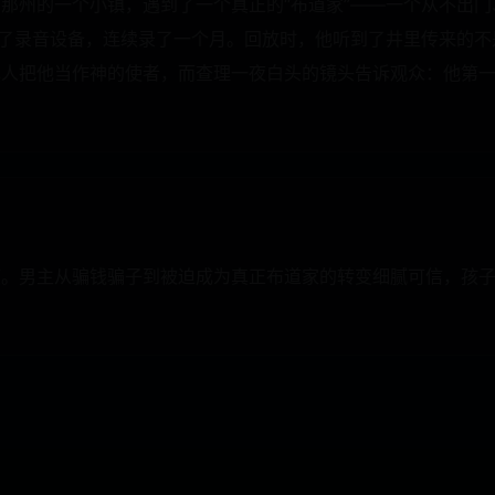
那州的一个小镇，遇到了一个真正的“布道家”——一个从不出
装了录音设备，连续录了一个月。回放时，他听到了井里传来的不
人把他当作神的使者，而查理一夜白头的镜头告诉观众：他第一
。男主从骗钱骗子到被迫成为真正布道家的转变细腻可信，孩子