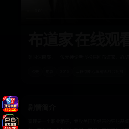
布道家 在线观
美国深南部，一位无神论者假扮巡回布道家，靠
欧美
电影
2015
宗教惊悚,心理剧情,社会批判
剧情简介
查理是一个职业骗子，专攻美国圣经带的狂热基督