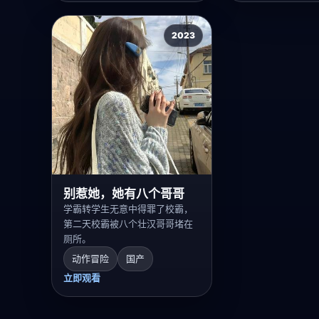
2023
别惹她，她有八个哥哥
学霸转学生无意中得罪了校霸，
第二天校霸被八个壮汉哥哥堵在
厕所。
动作冒险
国产
立即观看