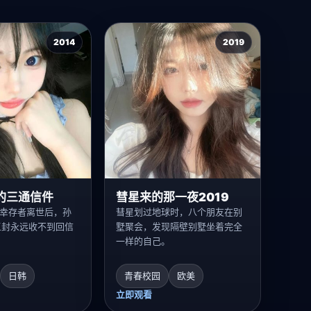
2014
2019
的三通信件
彗星来的那一夜2019
”幸存者离世后，孙
彗星划过地球时，八个朋友在别
三封永远收不到回信
墅聚会，发现隔壁别墅坐着完全
一样的自己。
日韩
青春校园
欧美
立即观看