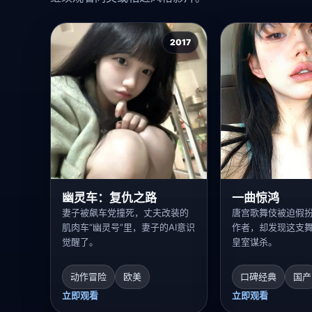
2017
幽灵车：复仇之路
一曲惊鸿
妻子被飙车党撞死，丈夫改装的
唐宫歌舞伎被迫假扮
肌肉车“幽灵号”里，妻子的AI意识
作者，却发现这支
觉醒了。
皇室谋杀。
动作冒险
欧美
口碑经典
国产
立即观看
立即观看