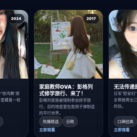
2024
2017
无法传递
家庭教师OVA：彭格列
式修学旅行、来了！
“惊鸿舞”原
日军“慰安妇
舞里藏着一桩
女帮她寄出
彭格列家族被强制参加修学旅
的信。
行，目的地是里包恩用子弹制造
的平行世界。
热播精选
日韩
口碑经典
立即观看
立即观看