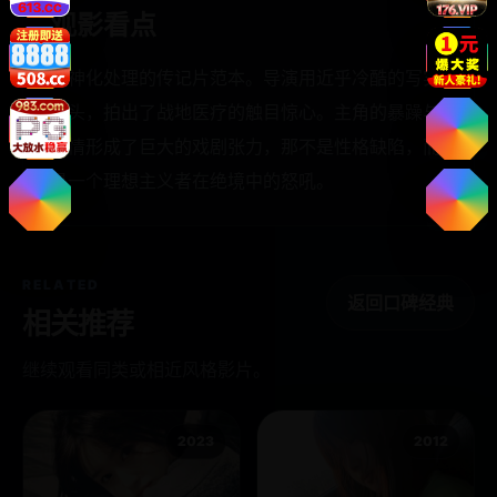
观影看点
去神化处理的传记片范本。导演用近乎冷酷的写实
镜头，拍出了战地医疗的触目惊心。主角的暴躁与
温情形成了巨大的戏剧张力，那不是性格缺陷，而
是一个理想主义者在绝境中的怒吼。
RELATED
返回口碑经典
相关推荐
继续观看同类或相近风格影片。
2023
2012