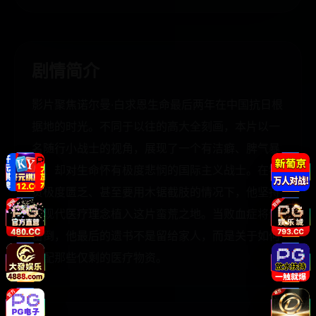
剧情简介
影片聚焦诺尔曼·白求恩生命最后两年在中国抗日根
据地的时光。不同于以往的高大全刻画，本片以一
名随行小战士的视角，展现了一个有洁癖、脾气暴
躁、却对生命怀有极度悲悯的国际主义战士。在物
资极度匮乏、甚至要用木锯截肢的情况下，他坚持
将现代医疗理念植入这片蛮荒之地。当败血症将他
击倒，他最后的遗书不是留给家人，而是关于如何
分配那些仅剩的医疗物资。