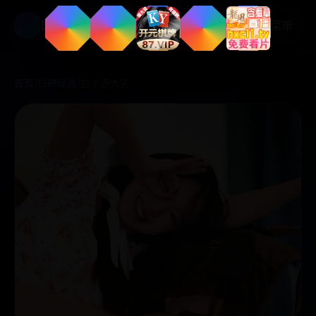
国产好剧
菜单
首页
/
口碑经典
/
白求恩大夫