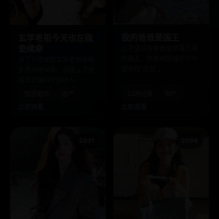
我的爸爸是国王
玄学老祖今天也在碰
儿子坚信穷爸爸是流落人间
瓷续命
的国王，带着他穿越半个中
活了三百年的玄学老祖靠碰
国寻找“王冠”。
瓷攒功德续命，却碰上了全
国反诈骗APP创始人。
情感都市
国产
口碑经典
国产
立即观看
立即观看
2021
2024