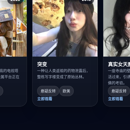
突变
真实女天
米高的电视塔
一种让人类返祖的药物泄露后，
一座寺庙的
金属平台正在
整栋写字楼变成了原始丛林。
活过来，引
佛的考验。
悬疑反转
欧美
悬疑反转
立即观看
立即观看