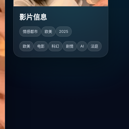
影片信息
情感都市
欧美
2025
欧美
电影
科幻
剧情
AI
法庭