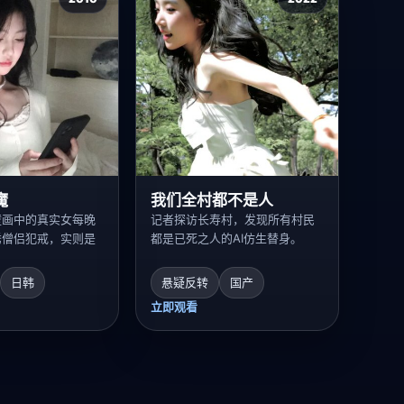
魔
我们全村都不是人
壁画中的真实女每晚
记者探访长寿村，发现所有村民
诱僧侣犯戒，实则是
都是已死之人的AI仿生替身。
日韩
悬疑反转
国产
立即观看