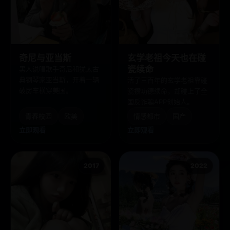
奇尼与亚当斯
玄学老祖今天也在碰
瓷续命
黑人说唱歌手奇尼和犹太古
典钢琴家亚当斯，开着一辆
活了三百年的玄学老祖靠碰
破房车横穿美国。
瓷攒功德续命，却碰上了全
国反诈骗APP创始人。
青春校园
欧美
情感都市
国产
立即观看
立即观看
2017
2022