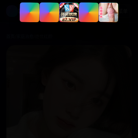
国产好剧
菜单
首页
/
家庭治愈
/
绝世红颜