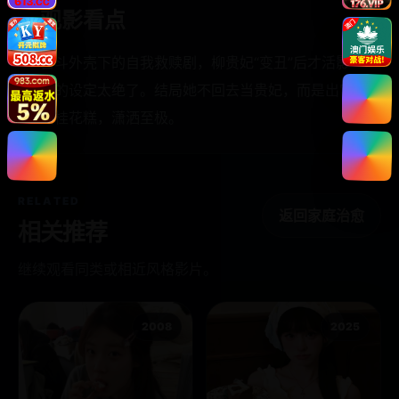
观影看点
宫斗外壳下的自我救赎剧，柳贵妃“变丑”后才活影
视的设定太绝了。结局她不回去当贵妃，而是出宫
卖桂花糕，潇洒至极。
RELATED
返回家庭治愈
相关推荐
继续观看同类或相近风格影片。
2008
2025