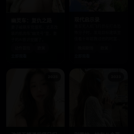
现代启示录
幽灵车：复仇之路
美军无人机飞行员在打击恐
妻子被飙车党撞死，丈夫改
怖分子时，发现目标建筑里
装的肌肉车“幽灵号”里，妻
住着十年前救过他的阿富汗
子的AI意识觉醒了。
老人。
动作冒险
欧美
晚间剧场
欧美
立即观看
立即观看
2025
2023