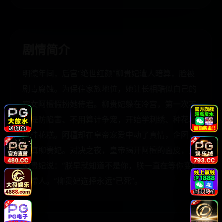
剧情简介
明德年间，后宫“绝世红颜”柳贵妃遭人暗算，脸被
剧毒腐蚀。为保住家族地位，她让长相酷似自己的
宫女阿檀假扮她侍君。柳贵妃躲在冷宫，第一次不
用提防陷害、不用算计争宠，开始学刺绣、种花、
做桂花糕。阿檀却在皇帝宠爱中动了真情，企图毒
杀真柳贵妃。对决之夜，皇帝揭开阿檀的面皮，对
柳贵妃说：“朕早就知道不是你，朕一直在等你变回
正常人。”柳贵妃选择永远“已死”。