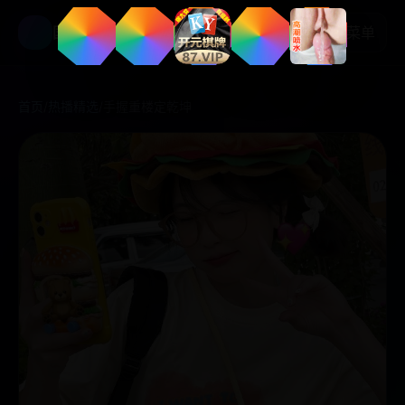
国产好剧
菜单
首页
/
热播精选
/
手握重楼定乾坤