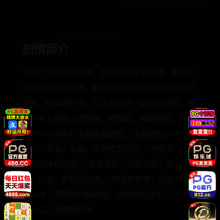
剧情简介
北凉亡国公主沈清漪，女扮男装化名沈清，参加灭
国仇人梁国的科举。她以匠心独运的建筑设计图纸
夺魁，被梁帝赏识，从工部小吏一路升到宰相。她
暗中用工程名义挖地道、修暗道，串联旧部。十年
间她设计的水利工程造福百姓，让梁国民心归附。
当起义军攻入皇城，梁帝拔剑问她：“你恨我？”沈
清漪撕掉胡须说：“我不恨你，我恨战争。现在这天
下，姓沈，更是百姓的。”她没有称帝，而是推行新
政废除了两国的户籍歧视。结尾她站在自己设计的
运河边，风吹起长发。