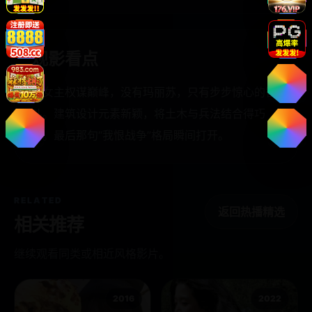
观影看点
大女主权谋巅峰，没有玛丽苏，只有步步惊心的智
斗。建筑设计元素新颖，将土木与兵法结合得巧
妙。最后那句“我恨战争”格局瞬间打开。
RELATED
返回热播精选
相关推荐
继续观看同类或相近风格影片。
2016
2022