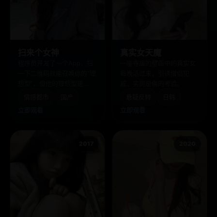
扫来个女神
真实女天魔
程序员开发了一个App，扫
一座寺庙的壁画中的真实女
一下二维码就能召唤你的“理
每晚活过来，引诱僧侣犯
想型”，但他的理想型是
戒，实则是佛的考验。
bug。
情感都市
国产
悬疑反转
日韩
立即观看
立即观看
2017
2020