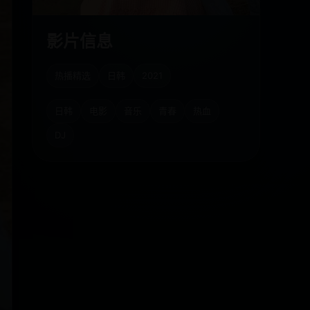
影片信息
热播精选
日韩
2021
日韩
电影
音乐
青春
热血
DJ