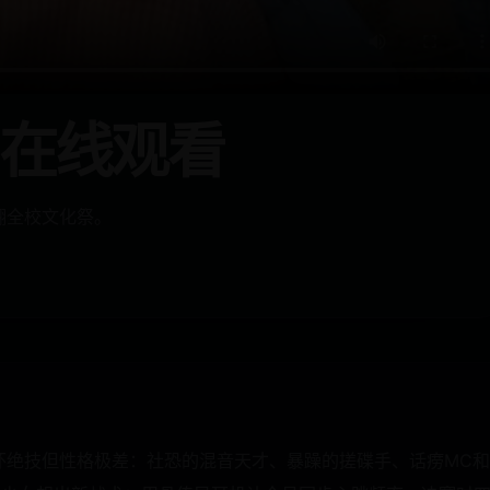
ix 在线观看
翻全校文化祭。
怀绝技但性格极差：社恐的混音天才、暴躁的搓碟手、话痨MC和