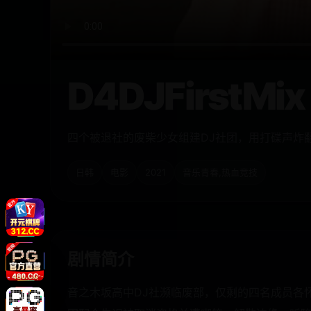
D4DJFirstM
四个被退社的废柴少女组建DJ社团，用打碟声炸
日韩
电影
2021
音乐青春,热血竞技
剧情简介
音之木坂高中DJ社濒临废部，仅剩的四名成员各