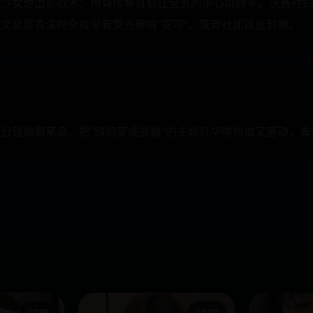
障少女想出新战术：用骨传导耳机让全员同步心跳频率。决赛时
文化祭表演时全校举着荧光棒喊“安可”，废弃社团就此封神。
分镜帅到窒息。把“缺陷变成武器”的主题升华得热血又感动，看
2019
2020